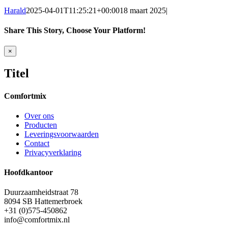
Harald
2025-04-01T11:25:21+00:00
18 maart 2025
|
Share This Story, Choose Your Platform!
Facebook
Twitter
Reddit
LinkedIn
Tumblr
Pinterest
Vk
E-
Close
×
mail
product
quick
Titel
view
Comfortmix
Over ons
Producten
Leveringsvoorwaarden
Contact
Privacyverklaring
Hoofdkantoor
Duurzaamheidstraat 78
8094 SB Hattemerbroek
+31 (0)575-450862
info@comfortmix.nl