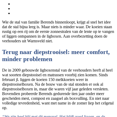
Wie de stal van familie Berends binnenloopt, krijgt al snel het idee
dat de stal bijna leeg is. Maar niets is minder waar. De koeien staan
rustig op een rij om de eerste zonnestralen van de lente op te vangen
of liggen ontspannen in de ligboxen. Aan overbezetting doen de
veehouders uit Warnsveld niet.
Terug naar diepstrooisel: meer comfort,
minder problemen
De in 2009 gebouwde ligboxenstal van de veehouders heeft al heel
wat soorten diepstooisel en matrassen voorbij zien komen. Sinds
februari jl. liggen de koeien 150 melkkoeien weer in
diepstrooiselboxen. Na de bouw van de stal stonden er ook al
diepstrooiselboxen in, maar die waren vijf jaar geleden versleten.
Bovendien probeerde Berends gedurende tien jaar onder meer
gescheiden mest, compost en zaagsel als boxvulling. En niet naar
volledige tevredenheid, want met name in de zomer liep het celgetal
op.
“We zijn heel blij met dit mengsel. Het blijft goed liggen, en de