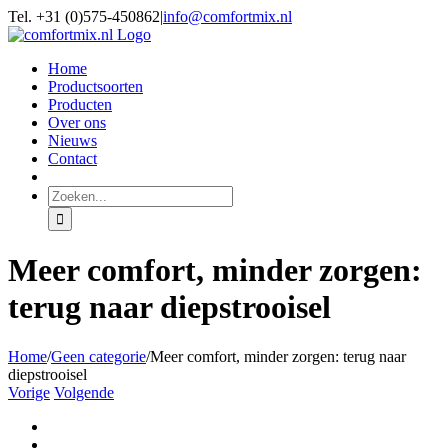
Ga
Tel. +31 (0)575-450862
|
info@comfortmix.nl
naar
inhoud
Home
Productsoorten
Producten
Over ons
Nieuws
Contact
Zoeken
naar:
Meer comfort, minder zorgen:
terug naar diepstrooisel
Home
/
Geen categorie
/
Meer comfort, minder zorgen: terug naar
diepstrooisel
Vorige
Volgende