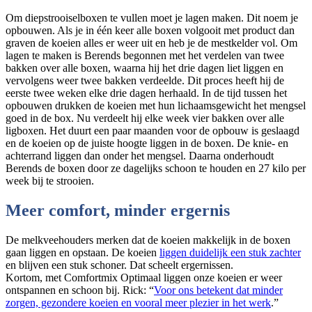
Om diepstrooiselboxen te vullen moet je lagen maken. Dit noem je
opbouwen. Als je in één keer alle boxen volgooit met product dan
graven de koeien alles er weer uit en heb je de mestkelder vol. Om
lagen te maken is Berends begonnen met het verdelen van twee
bakken over alle boxen, waarna hij het drie dagen liet liggen en
vervolgens weer twee bakken verdeelde. Dit proces heeft hij de
eerste twee weken elke drie dagen herhaald. In de tijd tussen het
opbouwen drukken de koeien met hun lichaamsgewicht het mengsel
goed in de box. Nu verdeelt hij elke week vier bakken over alle
ligboxen. Het duurt een paar maanden voor de opbouw is geslaagd
en de koeien op de juiste hoogte liggen in de boxen. De knie- en
achterrand liggen dan onder het mengsel. Daarna onderhoudt
Berends de boxen door ze dagelijks schoon te houden en 27 kilo per
week bij te strooien.
Meer comfort, minder ergernis
De melkveehouders merken dat de koeien makkelijk in de boxen
gaan liggen en opstaan. De koeien
liggen duidelijk een stuk zachter
en blijven een stuk schoner. Dat scheelt ergernissen.
Kortom, met Comfortmix Optimaal liggen onze koeien er weer
ontspannen en schoon bij. Rick: “
Voor ons betekent dat minder
zorgen, gezondere koeien en vooral meer plezier in het werk
.”