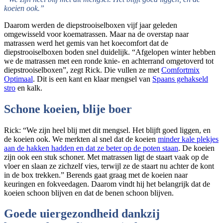
koeien ook.”
Daarom werden de diepstrooiselboxen vijf jaar geleden
omgewisseld voor koematrassen. Maar na de overstap naar
matrassen werd het gemis van het koecomfort dat de
diepstrooiselboxen boden snel duidelijk. “Afgelopen winter hebben
we de matrassen met een ronde knie- en achterrand omgetoverd tot
diepstrooiselboxen”, zegt Rick. Die vullen ze met
Comfortmix
Optimaal
. Dit is een kant en klaar mengsel van
Spaans gehakseld
stro
en kalk.
Schone koeien, blije boer
Rick: “We zijn heel blij met dit mengsel. Het blijft goed liggen, en
de koeien ook. We merkten al snel dat de koeien
minder kale plekjes
aan de hakken hadden en dat ze beter op de poten staan
. De koeien
zijn ook een stuk schoner. Met matrassen ligt de staart vaak op de
vloer en slaan ze zichzelf vies, terwijl ze de staart nu achter de kont
in de box trekken.” Berends gaat graag met de koeien naar
keuringen en fokveedagen. Daarom vindt hij het belangrijk dat de
koeien schoon blijven en dat de benen schoon blijven.
Goede uiergezondheid dankzij