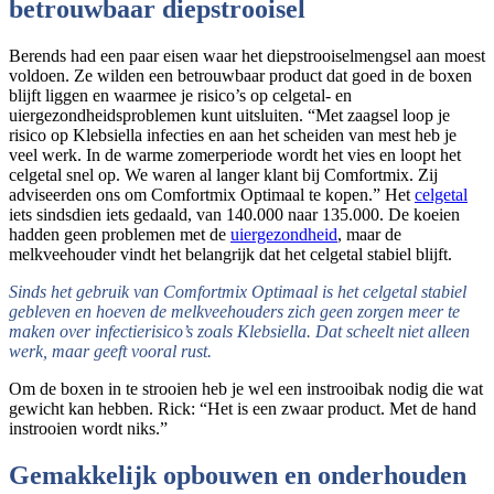
betrouwbaar diepstrooisel
Berends had een paar eisen waar het diepstrooiselmengsel aan moest
voldoen. Ze wilden een betrouwbaar product dat goed in de boxen
blijft liggen en waarmee je risico’s op celgetal- en
uiergezondheidsproblemen kunt uitsluiten. “Met zaagsel loop je
risico op Klebsiella infecties en aan het scheiden van mest heb je
veel werk. In de warme zomerperiode wordt het vies en loopt het
celgetal snel op. We waren al langer klant bij Comfortmix. Zij
adviseerden ons om Comfortmix Optimaal te kopen.” Het
celgetal
iets sindsdien iets gedaald, van 140.000 naar 135.000. De koeien
hadden geen problemen met de
uiergezondheid
, maar de
melkveehouder vindt het belangrijk dat het celgetal stabiel blijft.
Sinds het gebruik van Comfortmix Optimaal is het celgetal stabiel
gebleven en hoeven de melkveehouders zich geen zorgen meer te
maken over infectierisico’s zoals Klebsiella. Dat scheelt niet alleen
werk, maar geeft vooral rust.
Om de boxen in te strooien heb je wel een instrooibak nodig die wat
gewicht kan hebben. Rick: “Het is een zwaar product. Met de hand
instrooien wordt niks.”
Gemakkelijk opbouwen en onderhouden