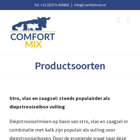
Ga
Tel. +31 (0)575-450862
|
info@comfortmix.nl
naar
inhoud
Productsoorten
Stro, vlas en zaagsel: steeds populairder als
diepstrooiselbox vulling
Diepstrooiselmixen op basis van stro, vlas en zaagsel in
combinatie met kalk zijn populair als vulling voor
diepstrooiselboxen. Door de groeiende vraag naar deze