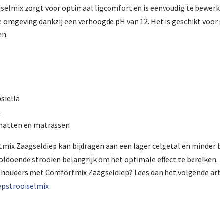
selmix zorgt voor optimaal ligcomfort en is eenvoudig te bewerken
e omgeving dankzij een verhoogde pH van 12. Het is geschikt voor
en.
siella
n
 matten en matrassen
tmix Zaagseldiep kan bijdragen aan een lager celgetal en minder b
oldoende strooien belangrijk om het optimale effect te bereiken.
ehouders met Comfortmix Zaagseldiep? Lees dan het volgende art
pstrooiselmix