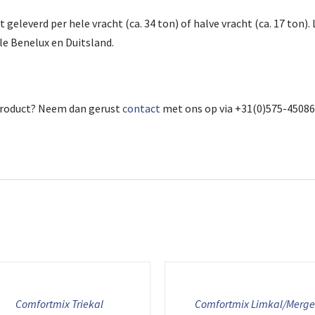
leverd per hele vracht (ca. 34 ton) of halve vracht (ca. 17 ton). L
le Benelux en Duitsland.
t product? Neem dan gerust
contact
met ons op via +31(0)575-450862
Comfortmix Triekal
Comfortmix Limkal/Merge