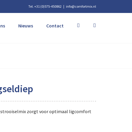
Tel. +31 (0)575-450862
|
info@comfortmix.nl
ons
Nieuws
Contact
seldiep
pstrooiselmix zorgt voor optimaal ligcomfort